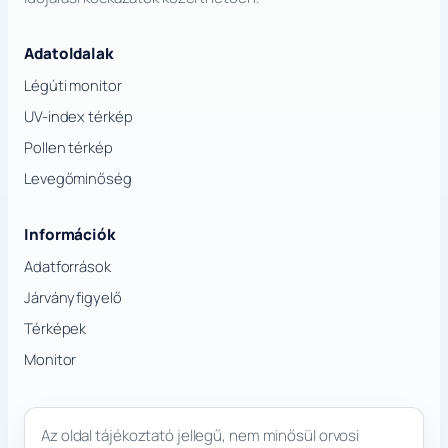
Adatoldalak
Légúti monitor
UV-index térkép
Pollen térkép
Levegőminőség
Információk
Adatforrások
Járványfigyelő
Térképek
Monitor
Az oldal tájékoztató jellegű, nem minősül orvosi