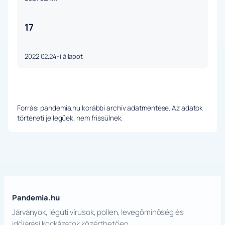
17
2022.02.24-i állapot
Forrás: pandemia.hu korábbi archív adatmentése. Az adatok
történeti jellegűek, nem frissülnek.
Pandemia.hu
Járványok, légúti vírusok, pollen, levegőminőség és
időjárási kockázatok közérthetően.