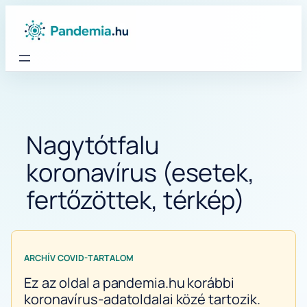
Ugrás
a
tartalomhoz
Nagytótfalu
koronavírus (esetek,
fertőzöttek, térkép)
ARCHÍV COVID-TARTALOM
Ez az oldal a pandemia.hu korábbi
koronavírus-adatoldalai közé tartozik.