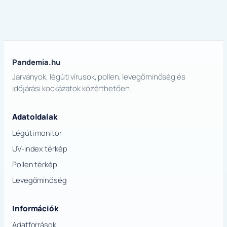
Pandemia.hu
Járványok, légúti vírusok, pollen, levegőminőség és
időjárási kockázatok közérthetően.
Adatoldalak
Légúti monitor
UV-index térkép
Pollen térkép
Levegőminőség
Információk
Adatforrások