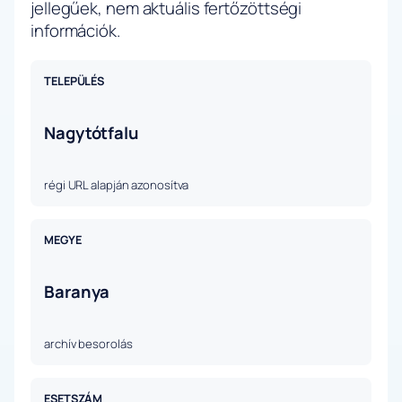
jellegűek, nem aktuális fertőzöttségi
információk.
TELEPÜLÉS
Nagytótfalu
régi URL alapján azonosítva
MEGYE
Baranya
archív besorolás
ESETSZÁM