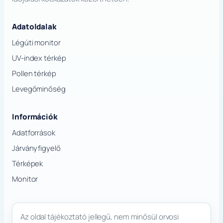
Adatoldalak
Légúti monitor
UV-index térkép
Pollen térkép
Levegőminőség
Információk
Adatforrások
Járványfigyelő
Térképek
Monitor
Az oldal tájékoztató jellegű, nem minősül orvosi