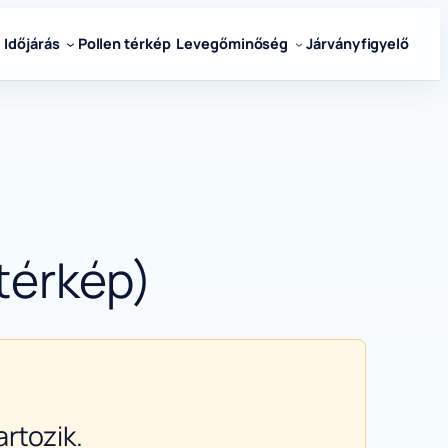
Időjárás
Pollen térkép
Levegőminőség
Járványfigyelő
 térkép)
rtozik.