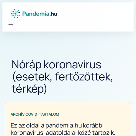
Ugrás
a
tartalomhoz
Nóráp koronavírus
(esetek, fertőzöttek,
térkép)
ARCHÍV COVID-TARTALOM
Ez az oldal a pandemia.hu korábbi
koronavírus-adatoldalai közé tartozik.