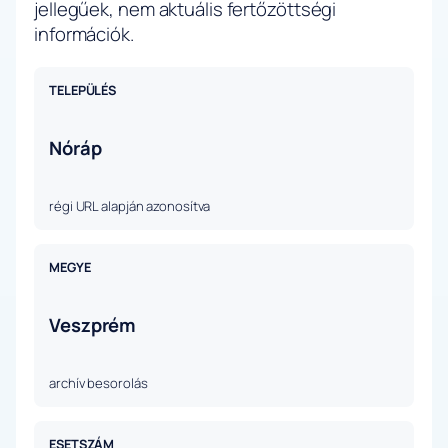
jellegűek, nem aktuális fertőzöttségi
információk.
TELEPÜLÉS
Nóráp
régi URL alapján azonosítva
MEGYE
Veszprém
archív besorolás
ESETSZÁM