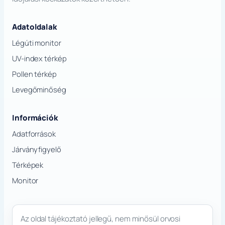
Adatoldalak
Légúti monitor
UV-index térkép
Pollen térkép
Levegőminőség
Információk
Adatforrások
Járványfigyelő
Térképek
Monitor
Az oldal tájékoztató jellegű, nem minősül orvosi