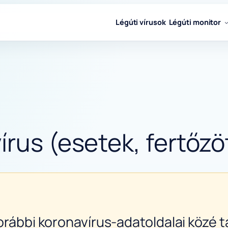
Légúti vírusok
Légúti monitor
rus (esetek, fertőzö
orábbi koronavírus-adatoldalai közé ta