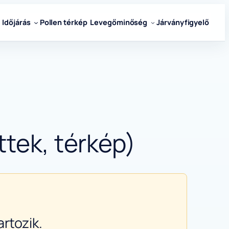
Időjárás
Pollen térkép
Levegőminőség
Járványfigyelő
ttek, térkép)
rtozik.