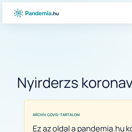
Ugrás
a
tartalomhoz
Nyirderzs koronaví
ARCHÍV COVID-TARTALOM
Ez az oldal a pandemia.hu k