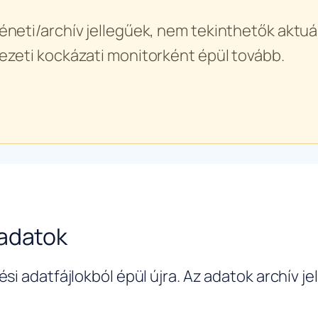
éneti/archív jellegűek, nem tekinthetők aktuál
ezeti kockázati monitorként épül tovább.
-adatok
si adatfájlokból épül újra. Az adatok archív j