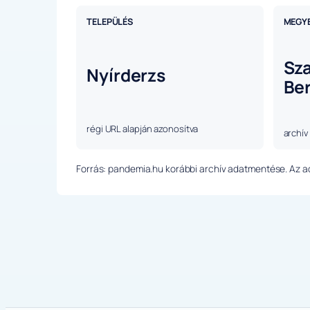
TELEPÜLÉS
MEGY
Sz
Nyírderzs
Be
régi URL alapján azonosítva
archív
Forrás: pandemia.hu korábbi archív adatmentése. Az ada