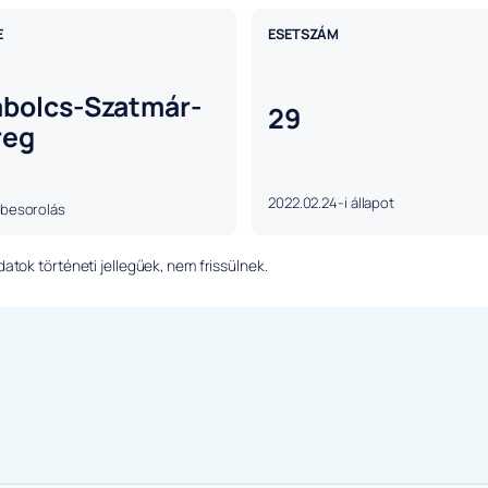
E
ESETSZÁM
abolcs-Szatmár-
29
reg
2022.02.24-i állapot
 besorolás
tok történeti jellegűek, nem frissülnek.