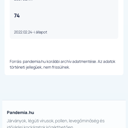
74
2022.02.24-i állapot
Forrás: pandemia.hu korábbi archív adatmentése. Az adatok
történeti jellegűek, nem frissülnek.
Pandemia.hu
Járványok, légúti vírusok, pollen, levegőminőség és
időjárási kockázatok közérthetően.