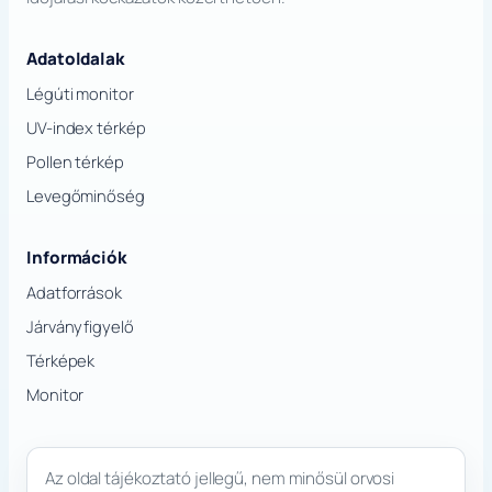
Adatoldalak
Légúti monitor
UV-index térkép
Pollen térkép
Levegőminőség
Információk
Adatforrások
Járványfigyelő
Térképek
Monitor
Az oldal tájékoztató jellegű, nem minősül orvosi