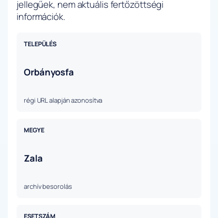
jellegűek, nem aktuális fertőzöttségi
információk.
TELEPÜLÉS
Orbányosfa
régi URL alapján azonosítva
MEGYE
Zala
archív besorolás
ESETSZÁM