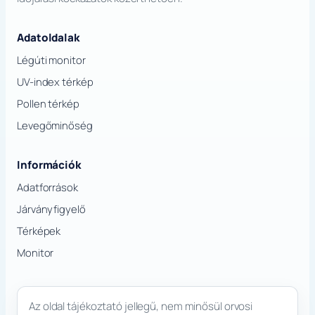
Adatoldalak
Légúti monitor
UV-index térkép
Pollen térkép
Levegőminőség
Információk
Adatforrások
Járványfigyelő
Térképek
Monitor
Az oldal tájékoztató jellegű, nem minősül orvosi