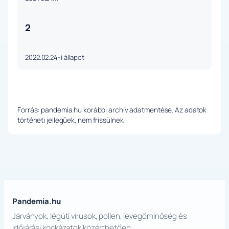
2
2022.02.24-i állapot
Forrás: pandemia.hu korábbi archív adatmentése. Az adatok
történeti jellegűek, nem frissülnek.
Pandemia.hu
Járványok, légúti vírusok, pollen, levegőminőség és
időjárási kockázatok közérthetően.