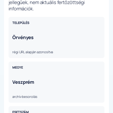
jellegűek, nem aktuális fertőzöttségi
információk.
TELEPÜLÉS
Örvényes
régi URL alapján azonosítva
MEGYE
Veszprém
archív besorolás
ESETSZÁM