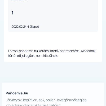
1
2022.02.24-i állapot
Forrás: pandemia.hu korábbi archív adatmentése. Az adatok
történeti jellegűek, nem frissülnek.
Pandemia.hu
Járványok, légúti vírusok, pollen, levegőminőség és
időjárási kockázatok közérthetően.