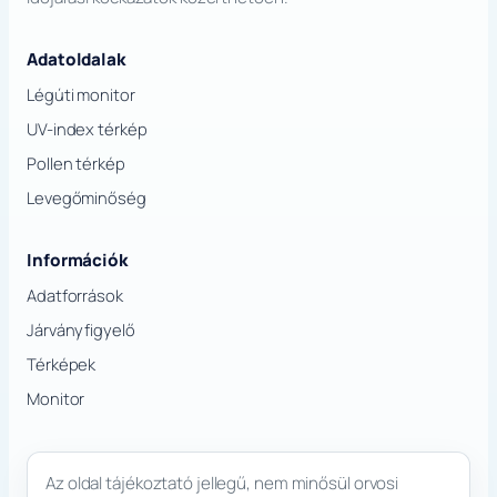
Adatoldalak
Légúti monitor
UV-index térkép
Pollen térkép
Levegőminőség
Információk
Adatforrások
Járványfigyelő
Térképek
Monitor
Az oldal tájékoztató jellegű, nem minősül orvosi