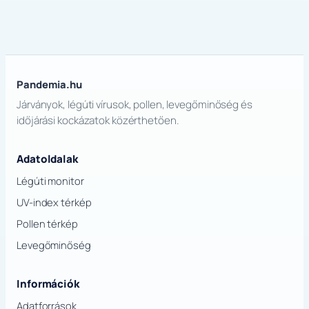
Pandemia.hu
Járványok, légúti vírusok, pollen, levegőminőség és
időjárási kockázatok közérthetően.
Adatoldalak
Légúti monitor
UV-index térkép
Pollen térkép
Levegőminőség
Információk
Adatforrások