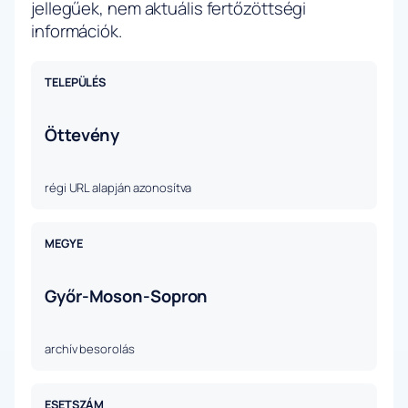
jellegűek, nem aktuális fertőzöttségi
információk.
TELEPÜLÉS
Öttevény
régi URL alapján azonosítva
MEGYE
Győr-Moson-Sopron
archív besorolás
ESETSZÁM