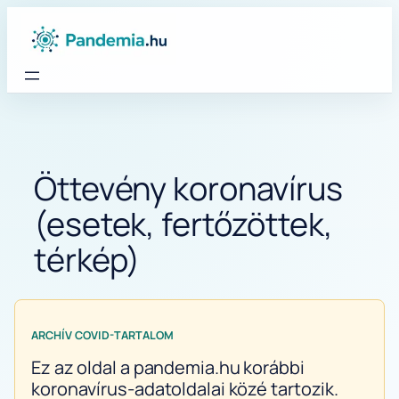
Ugrás
a
tartalomhoz
Öttevény koronavírus
(esetek, fertőzöttek,
térkép)
ARCHÍV COVID-TARTALOM
Ez az oldal a pandemia.hu korábbi
koronavírus-adatoldalai közé tartozik.