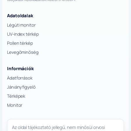
Adatoldalak
Légúti monitor
UV-index térkép
Pollen térkép
Levegőminőség
Információk
Adatforrások
Járványfigyelő
Térképek
Monitor
Az oldal tájékoztató jellegű, nem minősül orvosi