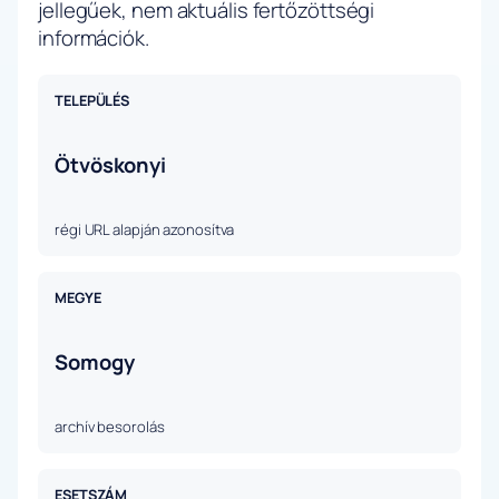
jellegűek, nem aktuális fertőzöttségi
információk.
TELEPÜLÉS
Ötvöskonyi
régi URL alapján azonosítva
MEGYE
Somogy
archív besorolás
ESETSZÁM