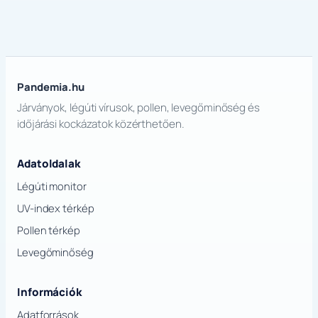
Pandemia.hu
Járványok, légúti vírusok, pollen, levegőminőség és
időjárási kockázatok közérthetően.
Adatoldalak
Légúti monitor
UV-index térkép
Pollen térkép
Levegőminőség
Információk
Adatforrások