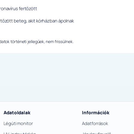
oronavírus fertőzött
ertőzött beteg, akit kórházban ápolnak
tok történeti jellegűek, nem frissülnek.
Adatoldalak
Információk
Légúti monitor
Adatforrások