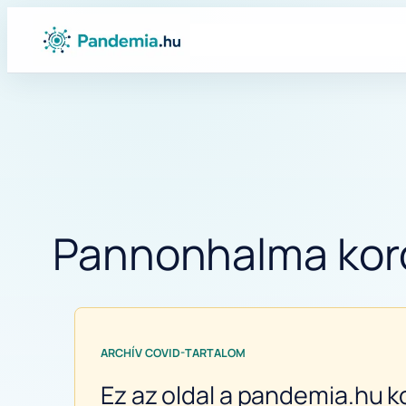
Ugrás
a
tartalomhoz
Pannonhalma koron
ARCHÍV COVID-TARTALOM
Ez az oldal a pandemia.hu k