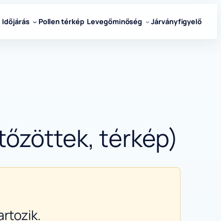
Időjárás
Pollen térkép
Levegőminőség
Járványfigyelő
őzöttek, térkép)
rtozik.