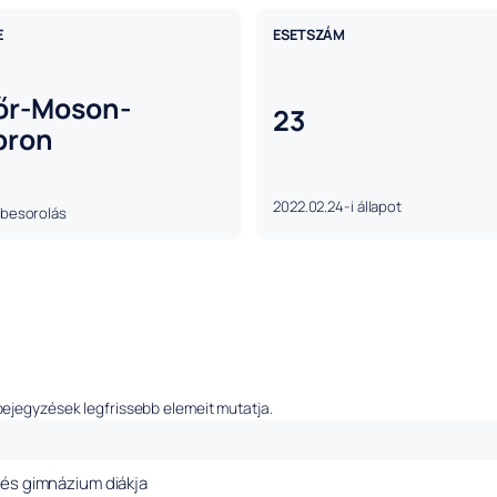
E
ESETSZÁM
őr-Moson-
23
pron
2022.02.24-i állapot
 besorolás
bejegyzések legfrissebb elemeit mutatja.
és gimnázium diákja