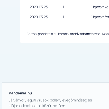
2020.03.23.
1
1 igazolt k
2020.03.23.
1
1 igazolt f
Forrás: pandemia.hu korábbi archív adatmentése. Az ada
Pandemia.hu
Járványok, légúti vírusok, pollen, levegőminőség és
időjárási kockázatok közérthetően.