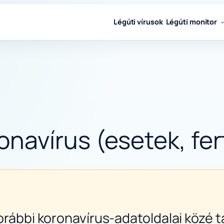
Légúti vírusok
Légúti monitor
avírus (esetek, fert
orábbi koronavírus-adatoldalai közé ta