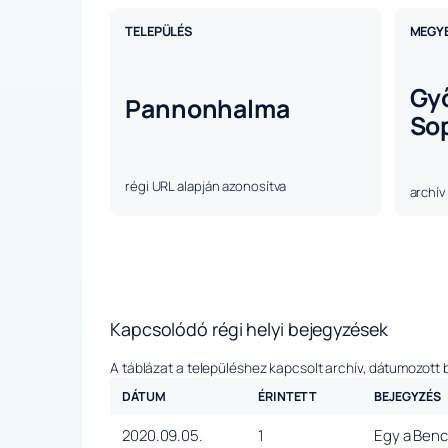
TELEPÜLÉS
MEGY
Gy
Pannonhalma
So
régi URL alapján azonosítva
archív
Kapcsolódó régi helyi bejegyzések
A táblázat a településhez kapcsolt archív, dátumozott 
DÁTUM
ÉRINTETT
BEJEGYZÉS
2020.09.05.
1
Egy a Benc