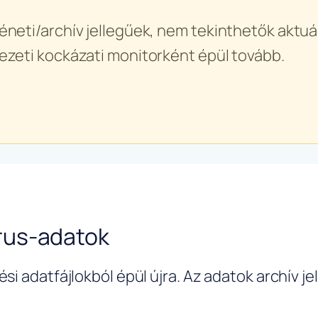
éneti/archív jellegűek, nem tekinthetők aktuál
ezeti kockázati monitorként épül tovább.
rus-adatok
si adatfájlokból épül újra. Az adatok archív j