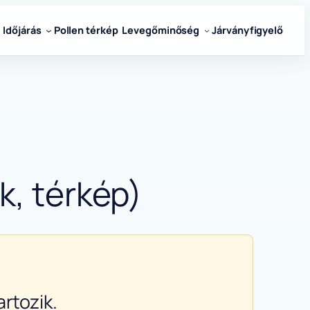
Időjárás
Pollen térkép
Levegőminőség
Járványfigyelő
k, térkép)
rtozik.