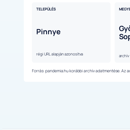
TELEPÜLÉS
MEGY
Gy
Pinnye
So
régi URL alapján azonosítva
archív
Forrás: pandemia.hu korábbi archív adatmentése. Az ada