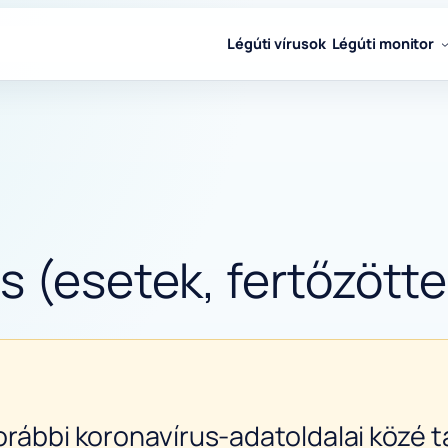
Légúti vírusok
Légúti monitor
s (esetek, fertőzötte
orábbi koronavírus-adatoldalai közé ta