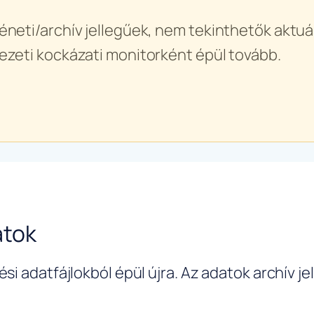
éneti/archív jellegűek, nem tekinthetők aktuál
ezeti kockázati monitorként épül tovább.
atok
si adatfájlokból épül újra. Az adatok archív j