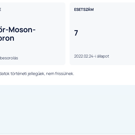
E
ESETSZÁM
őr-Moson-
7
pron
2022.02.24-i állapot
 besorolás
tok történeti jellegűek, nem frissülnek.