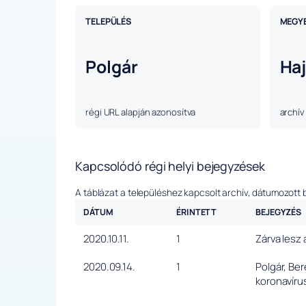
TELEPÜLÉS
MEGY
Polgár
Ha
régi URL alapján azonosítva
archív
Kapcsolódó régi helyi bejegyzések
A táblázat a településhez kapcsolt archív, dátumozott 
DÁTUM
ÉRINTETT
BEJEGYZÉS
2020.10.11.
1
Zárva lesz 
2020.09.14.
1
Polgár, Be
koronavíru