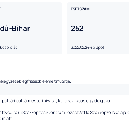
E
ESETSZÁM
jdú-Bihar
252
 besorolás
2022.02.24-i állapot
bejegyzések legfrissebb elemeit mutatja.
a polgári polgármesteri hivatal, koronavírusos egy dolgozó
rettyóújfalui Szakképzési Centrum József Attila Szakképző Iskolája 
s miatt