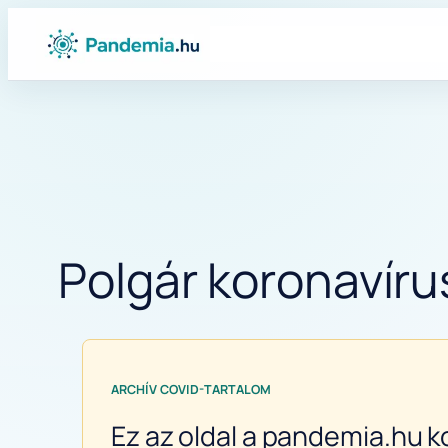
Ugrás
a
tartalomhoz
Polgár koronavírus
ARCHÍV COVID-TARTALOM
Ez az oldal a pandemia.hu k