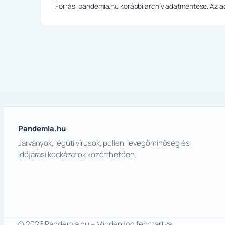
Forrás: pandemia.hu korábbi archív adatmentése. Az ada
Pandemia.hu
Járványok, légúti vírusok, pollen, levegőminőség és
időjárási kockázatok közérthetően.
© 2026 Pandemia.hu – Minden jog fenntartva.