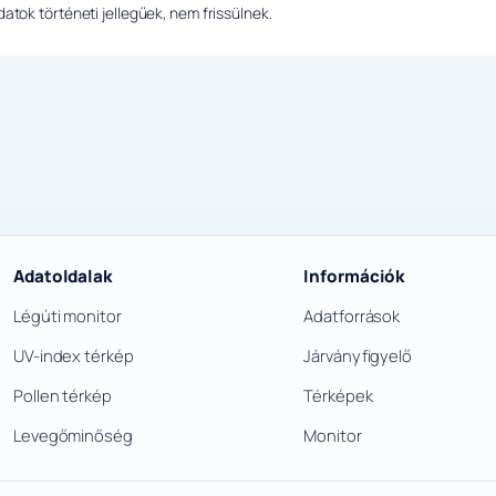
tok történeti jellegűek, nem frissülnek.
Adatoldalak
Információk
Légúti monitor
Adatforrások
UV-index térkép
Járványfigyelő
Pollen térkép
Térképek
Levegőminőség
Monitor