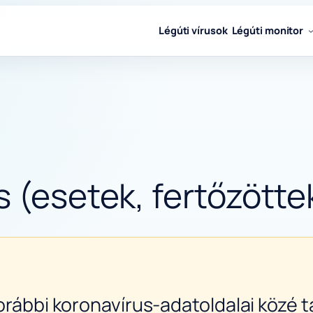
Légúti vírusok
Légúti monitor
 (esetek, fertőzötte
orábbi koronavírus-adatoldalai közé ta