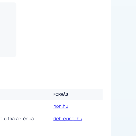
FORRÁS
hon.hu
került karanténba
debreciner.hu