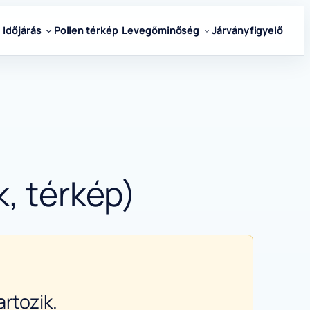
Időjárás
Pollen térkép
Levegőminőség
Járványfigyelő
k, térkép)
rtozik.