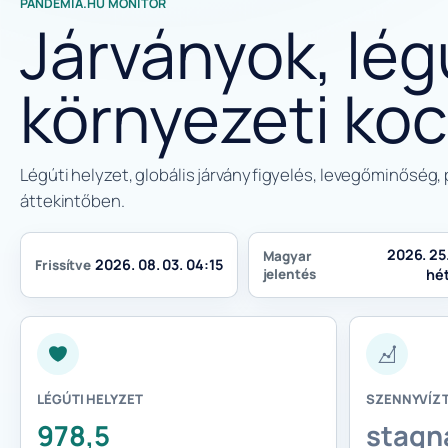
PANDEMIA.HU MONITOR
Járványok, lég
környezeti ko
Légúti helyzet, globális járványfigyelés, levegőminőség, 
áttekintőben.
2026. 25
Magyar
2026. 08. 03. 04:15
Frissítve
jelentés
hé
LÉGÚTI HELYZET
SZENNYVÍZ
978,5
stagn