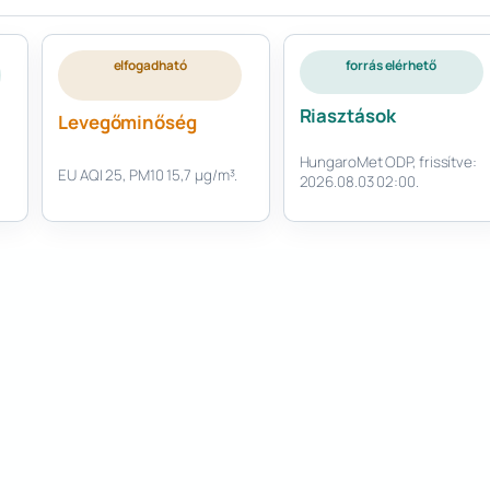
elfogadható
forrás elérhető
Riasztások
Levegőminőség
HungaroMet ODP, frissítve:
EU AQI 25, PM10 15,7 µg/m³.
2026.08.03 02:00.