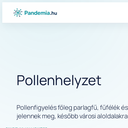
Ugrás
a
tartalomhoz
Pollenhelyzet
Pollenfigyelés főleg parlagfű, fűfélék
jelennek meg, később városi aloldalakra