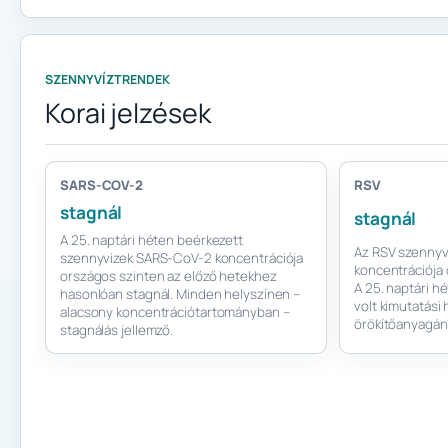
SZENNYVÍZTRENDEK
Korai jelzések
SARS-COV-2
RSV
stagnál
stagnál
A 25. naptári héten beérkezett
Az RSV szennyv
szennyvizek SARS-CoV-2 koncentrációja
koncentrációja 
országos szinten az előző hetekhez
A 25. naptári h
hasonlóan stagnál. Minden helyszínen –
volt kimutatási 
alacsony koncentrációtartományban –
örökítőanyagán
stagnálás jellemző.