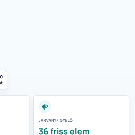
00
nt
JÁRVÁNYFIGYELŐ
36 friss elem