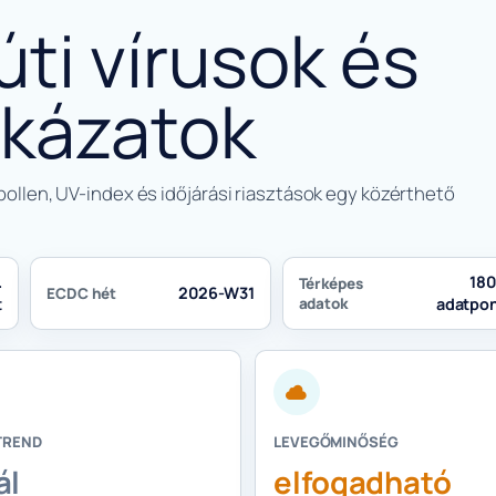
úti vírusok és
ckázatok
pollen, UV-index és időjárási riasztások egy közérthető
.
18
Térképes
2026-W31
ECDC hét
t
adatok
adatpo
TREND
LEVEGŐMINŐSÉG
ál
elfogadható