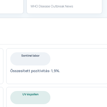
WHO Disease Outbreak News
Sentinel labor
Összesített pozitivitás: 1,9%.
UV és pollen