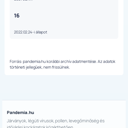
16
2022.02.24-i állapot
Forrás: pandemia.hu korábbi archív adatmentése. Az adatok
történeti jellegűek, nem frissülnek.
Pandemia.hu
Járványok, légúti vírusok, pollen, levegőminőség és
időjárási kockázatok közérthetően.