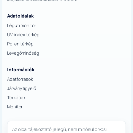
Adatoldalak
Légúti monitor
UV-index térkép
Pollen térkép
Levegőminőség
Információk
Adatforrások
Járványfigyelő
Térképek
Monitor
Az oldal tájékoztató jellegű, nem minősül orvosi