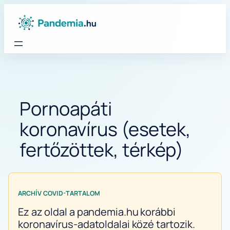
Ugrás
a
tartalomhoz
Pornoapáti
koronavírus (esetek,
fertőzöttek, térkép)
ARCHÍV COVID-TARTALOM
Ez az oldal a pandemia.hu korábbi
koronavírus-adatoldalai közé tartozik.