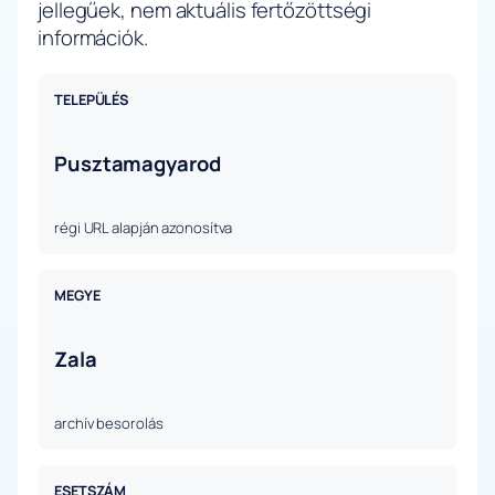
jellegűek, nem aktuális fertőzöttségi
információk.
TELEPÜLÉS
Pusztamagyarod
régi URL alapján azonosítva
MEGYE
Zala
archív besorolás
ESETSZÁM