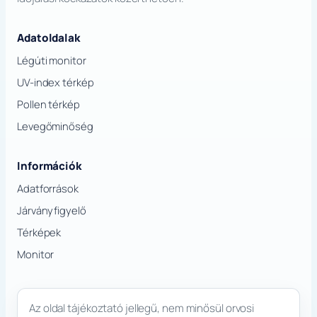
Adatoldalak
Légúti monitor
UV-index térkép
Pollen térkép
Levegőminőség
Információk
Adatforrások
Járványfigyelő
Térképek
Monitor
Az oldal tájékoztató jellegű, nem minősül orvosi