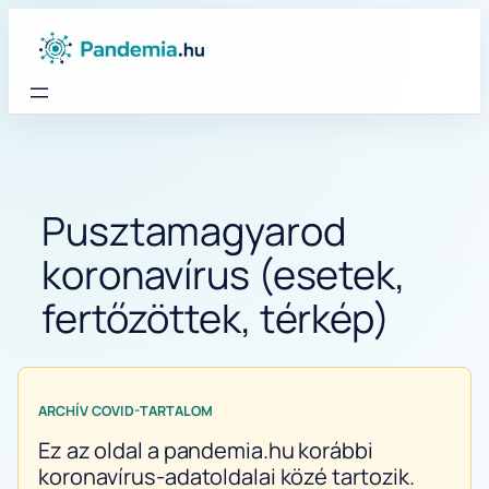
Ugrás
a
tartalomhoz
Pusztamagyarod
koronavírus (esetek,
fertőzöttek, térkép)
ARCHÍV COVID-TARTALOM
Ez az oldal a pandemia.hu korábbi
koronavírus-adatoldalai közé tartozik.