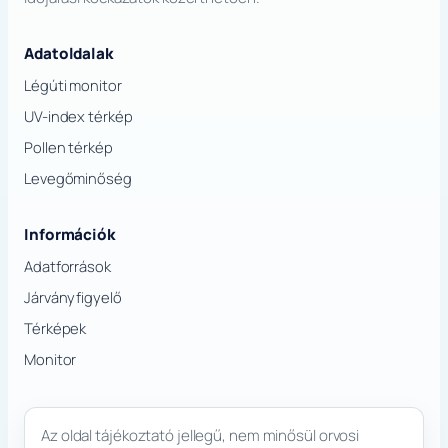
Adatoldalak
Légúti monitor
UV-index térkép
Pollen térkép
Levegőminőség
Információk
Adatforrások
Járványfigyelő
Térképek
Monitor
Az oldal tájékoztató jellegű, nem minősül orvosi