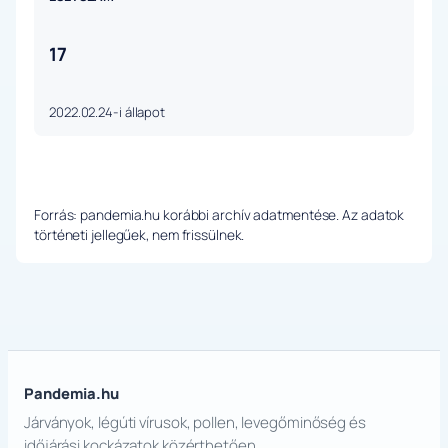
17
2022.02.24-i állapot
Forrás: pandemia.hu korábbi archív adatmentése. Az adatok
történeti jellegűek, nem frissülnek.
Pandemia.hu
Járványok, légúti vírusok, pollen, levegőminőség és
időjárási kockázatok közérthetően.