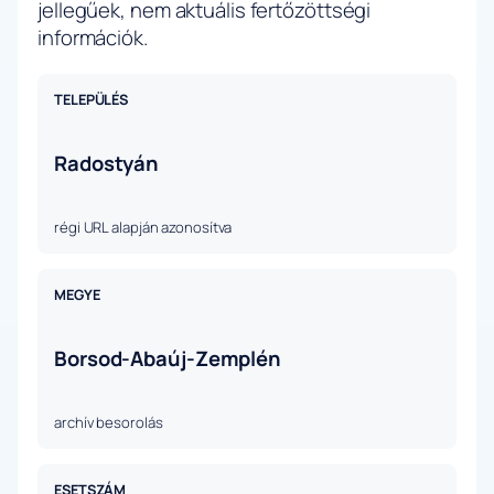
jellegűek, nem aktuális fertőzöttségi
információk.
TELEPÜLÉS
Radostyán
régi URL alapján azonosítva
MEGYE
Borsod-Abaúj-Zemplén
archív besorolás
ESETSZÁM