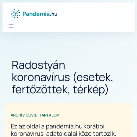
Ugrás
a
tartalomhoz
Radostyán
koronavírus (esetek,
fertőzöttek, térkép)
ARCHÍV COVID-TARTALOM
Ez az oldal a pandemia.hu korábbi
koronavírus-adatoldalai közé tartozik.