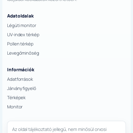
Adatoldalak
Légúti monitor
UV-index térkép
Pollen térkép
Levegőminőség
Információk
Adatforrások
Járványfigyelő
Térképek
Monitor
Az oldal tájékoztató jellegű, nem minősül orvosi