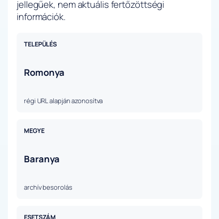
jellegűek, nem aktuális fertőzöttségi
információk.
TELEPÜLÉS
Romonya
régi URL alapján azonosítva
MEGYE
Baranya
archív besorolás
ESETSZÁM