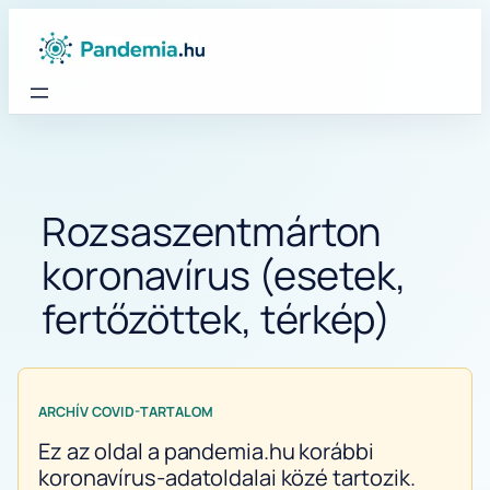
Ugrás
a
tartalomhoz
Rozsaszentmárton
koronavírus (esetek,
fertőzöttek, térkép)
ARCHÍV COVID-TARTALOM
Ez az oldal a pandemia.hu korábbi
koronavírus-adatoldalai közé tartozik.