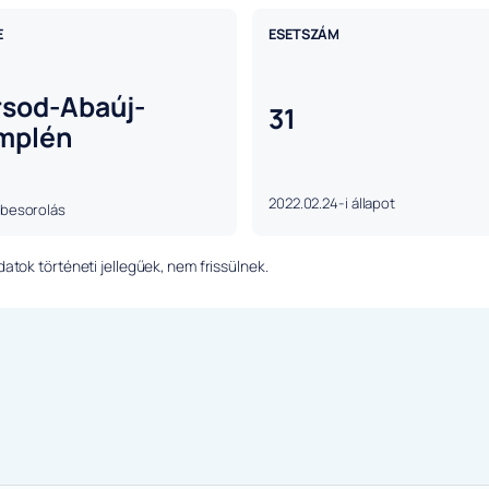
E
ESETSZÁM
rsod-Abaúj-
31
mplén
2022.02.24-i állapot
 besorolás
tok történeti jellegűek, nem frissülnek.