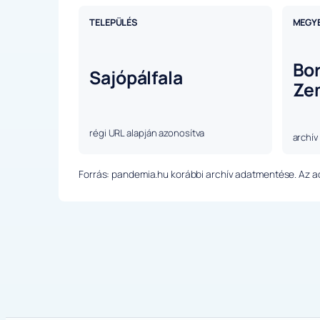
TELEPÜLÉS
MEGY
Bo
Sajópálfala
Ze
régi URL alapján azonosítva
archív
Forrás: pandemia.hu korábbi archív adatmentése. Az ada