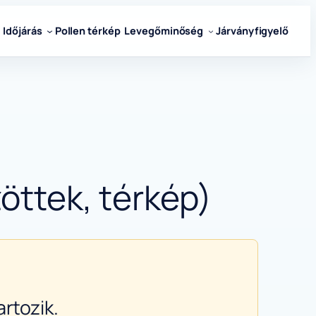
Időjárás
Pollen térkép
Levegőminőség
Járványfigyelő
öttek, térkép)
rtozik.