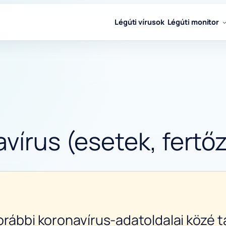
Légúti vírusok
Légúti monitor
vírus (esetek, fertőz
orábbi koronavírus-adatoldalai közé ta