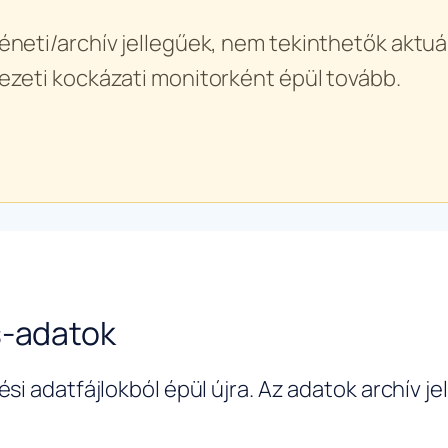
éneti/archív jellegűek, nem tekinthetők aktuál
ezeti kockázati monitorként épül tovább.
s-adatok
si adatfájlokból épül újra. Az adatok archív j