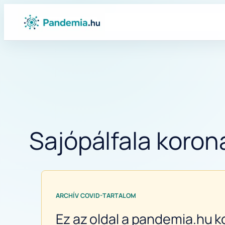
Ugrás
a
tartalomhoz
Sajópálfala korona
ARCHÍV COVID-TARTALOM
Ez az oldal a pandemia.hu k