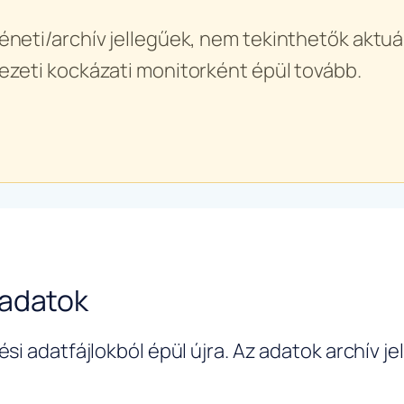
éneti/archív jellegűek, nem tekinthetők aktuál
ezeti kockázati monitorként épül tovább.
-adatok
si adatfájlokból épül újra. Az adatok archív j