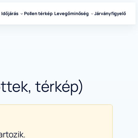
Időjárás
Pollen térkép
Levegőminőség
Járványfigyelő
ttek, térkép)
rtozik.