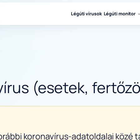
Légúti vírusok
Légúti monitor
írus (esetek, fertőzö
orábbi koronavírus-adatoldalai közé ta