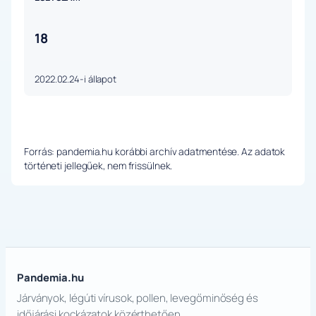
18
2022.02.24-i állapot
Forrás: pandemia.hu korábbi archív adatmentése. Az adatok
történeti jellegűek, nem frissülnek.
Pandemia.hu
Járványok, légúti vírusok, pollen, levegőminőség és
időjárási kockázatok közérthetően.