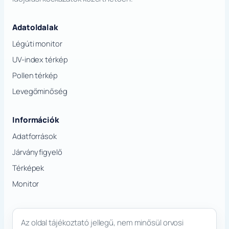
Adatoldalak
Légúti monitor
UV-index térkép
Pollen térkép
Levegőminőség
Információk
Adatforrások
Járványfigyelő
Térképek
Monitor
Az oldal tájékoztató jellegű, nem minősül orvosi