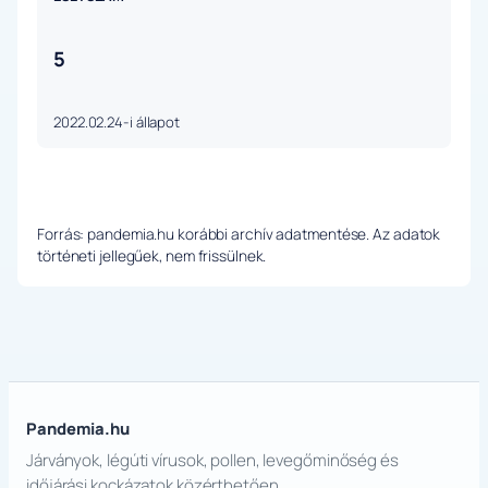
5
2022.02.24-i állapot
Forrás: pandemia.hu korábbi archív adatmentése. Az adatok
történeti jellegűek, nem frissülnek.
Pandemia.hu
Járványok, légúti vírusok, pollen, levegőminőség és
időjárási kockázatok közérthetően.