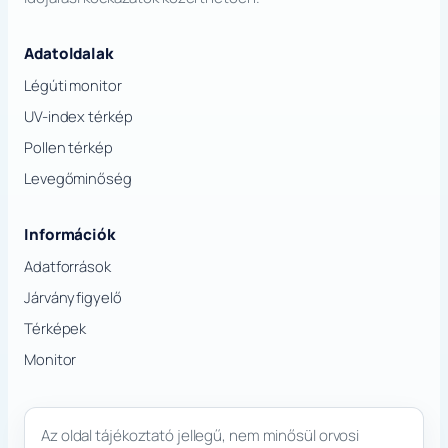
Adatoldalak
Légúti monitor
UV-index térkép
Pollen térkép
Levegőminőség
Információk
Adatforrások
Járványfigyelő
Térképek
Monitor
Az oldal tájékoztató jellegű, nem minősül orvosi