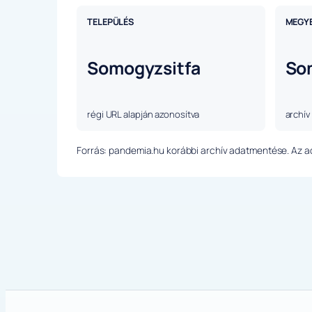
TELEPÜLÉS
MEGY
Somogyzsitfa
So
régi URL alapján azonosítva
archív
Forrás: pandemia.hu korábbi archív adatmentése. Az ada