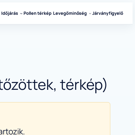
Időjárás
Pollen térkép
Levegőminőség
Járványfigyelő
tőzöttek, térkép)
rtozik.