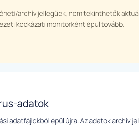
éneti/archív jellegűek, nem tekinthetők aktuál
ezeti kockázati monitorként épül tovább.
rus-adatok
si adatfájlokból épül újra. Az adatok archív j