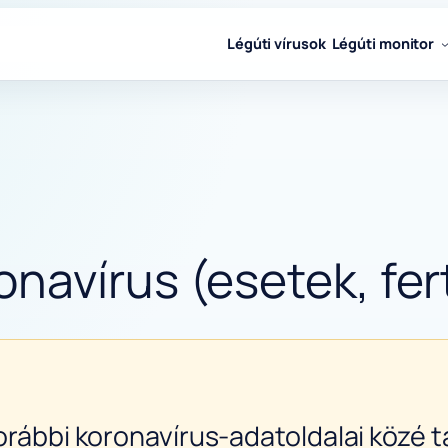
Légúti vírusok
Légúti monitor
navírus (esetek, fer
orábbi koronavírus-adatoldalai közé ta