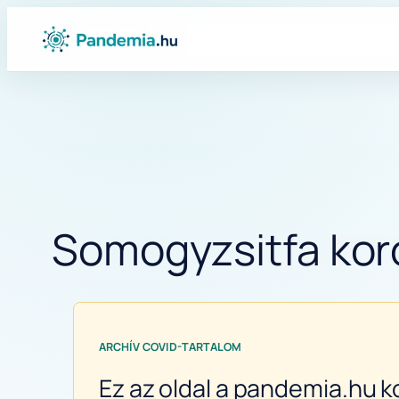
Ugrás
a
tartalomhoz
Somogyzsitfa koro
ARCHÍV COVID-TARTALOM
Ez az oldal a pandemia.hu k