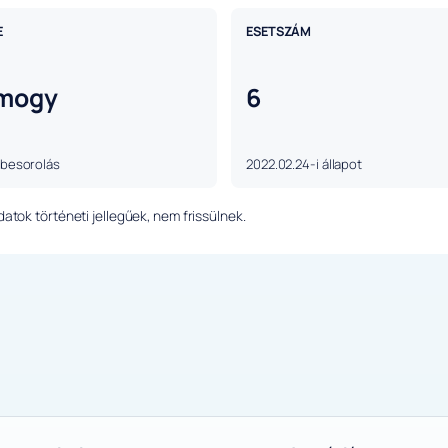
E
ESETSZÁM
mogy
6
 besorolás
2022.02.24-i állapot
tok történeti jellegűek, nem frissülnek.