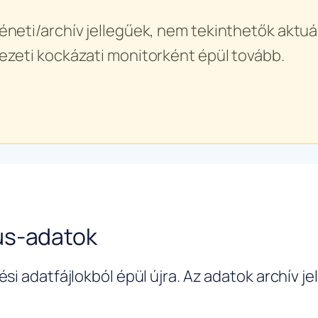
éneti/archív jellegűek, nem tekinthetők aktuál
ezeti kockázati monitorként épül tovább.
us-adatok
si adatfájlokból épül újra. Az adatok archív j