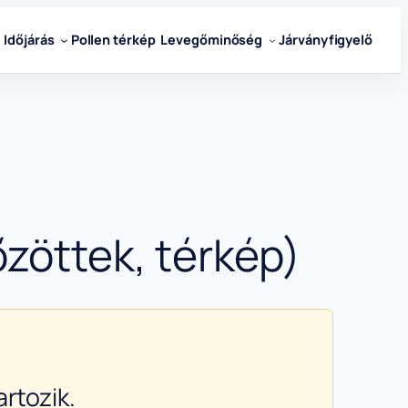
Időjárás
Pollen térkép
Levegőminőség
Járványfigyelő
zöttek, térkép)
rtozik.