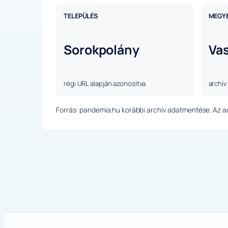
TELEPÜLÉS
MEGY
Sorokpolány
Va
régi URL alapján azonosítva
archív
Forrás: pandemia.hu korábbi archív adatmentése. Az ada