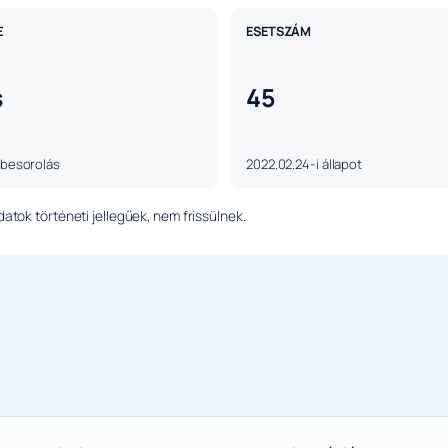
E
ESETSZÁM
s
45
 besorolás
2022.02.24-i állapot
tok történeti jellegűek, nem frissülnek.