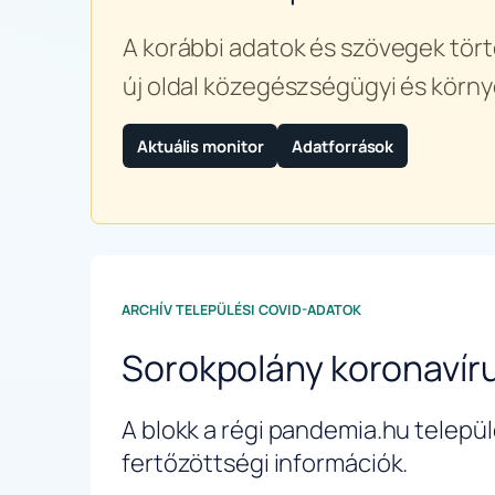
A korábbi adatok és szövegek tört
új oldal közegészségügyi és körny
Aktuális monitor
Adatforrások
ARCHÍV TELEPÜLÉSI COVID-ADATOK
Sorokpolány koronavír
A blokk a régi pandemia.hu települé
fertőzöttségi információk.