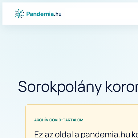
Ugrás
a
tartalomhoz
Sorokpolány koron
ARCHÍV COVID-TARTALOM
Ez az oldal a pandemia.hu k