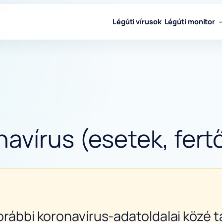
Légúti vírusok
Légúti monitor
avírus (esetek, fertő
orábbi koronavírus-adatoldalai közé ta