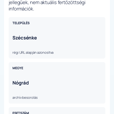
jellegűek, nem aktuális fertőzöttségi
információk.
TELEPÜLÉS
Szécsénke
régi URL alapján azonosítva
MEGYE
Nógrád
archív besorolás
ESETSZÁM