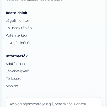
Adatoldalak
Légúti monitor
UV-index térkép
Pollen térkép
Levegőminőség
Információk
Adatforrások
Járványfigyelő
Térképek
Monitor
Az oldal tájékoztató jellegű, nem minősül orvosi