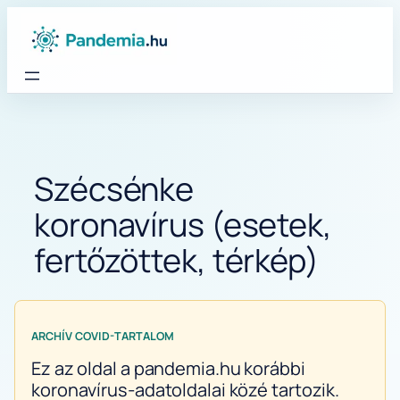
Ugrás
a
tartalomhoz
Szécsénke
koronavírus (esetek,
fertőzöttek, térkép)
ARCHÍV COVID-TARTALOM
Ez az oldal a pandemia.hu korábbi
koronavírus-adatoldalai közé tartozik.