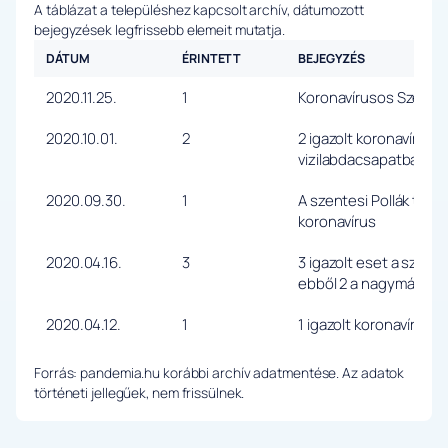
A táblázat a településhez kapcsolt archív, dátumozott
bejegyzések legfrissebb elemeit mutatja.
DÁTUM
ÉRINTETT
BEJEGYZÉS
2020.11.25.
1
Koronavírusos Szente
2020.10.01.
2
2 igazolt koronavírus f
vizilabdacsapatban
2020.09.30.
1
A szentesi Pollák tec
koronavírus
2020.04.16.
3
3 igazolt eset a szent
ebből 2 a nagymágocs
2020.04.12.
1
1 igazolt koronavírus fe
Forrás: pandemia.hu korábbi archív adatmentése. Az adatok
történeti jellegűek, nem frissülnek.