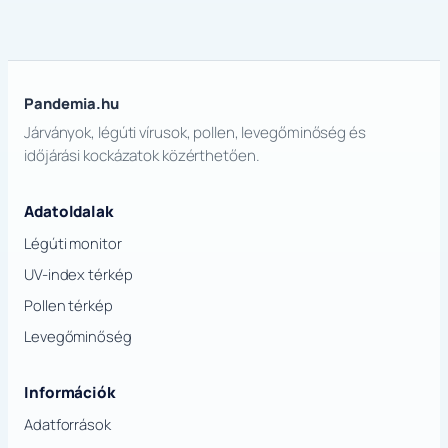
Pandemia.hu
Járványok, légúti vírusok, pollen, levegőminőség és
időjárási kockázatok közérthetően.
Adatoldalak
Légúti monitor
UV-index térkép
Pollen térkép
Levegőminőség
Információk
Adatforrások