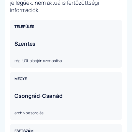
jellegűek, nem aktuális fertőzöttségi
információk.
TELEPÜLÉS
Szentes
régi URL alapján azonosítva
MEGYE
Csongrád-Csanád
archív besorolás
ESETSZÁM