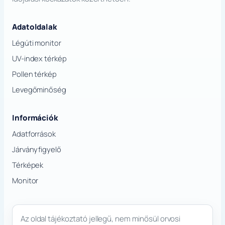
Adatoldalak
Légúti monitor
UV-index térkép
Pollen térkép
Levegőminőség
Információk
Adatforrások
Járványfigyelő
Térképek
Monitor
Az oldal tájékoztató jellegű, nem minősül orvosi