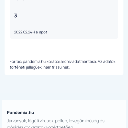
3
2022.02.24-i állapot
Forrás: pandemia.hu korábbi archív adatmentése. Az adatok
történeti jellegűek, nem frissülnek.
Pandemia.hu
Járványok, légúti vírusok, pollen, levegőminőség és
időjárási kockázatok közérthetően.