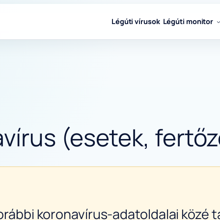
Légúti vírusok
Légúti monitor
írus (esetek, fertőz
orábbi koronavírus-adatoldalai közé ta