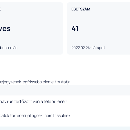
E
ESETSZÁM
ves
41
 besorolás
2022.02.24-i állapot
bejegyzések legfrissebb elemeit mutatja.
onavírus fertőzött van a településen
tok történeti jellegűek, nem frissülnek.