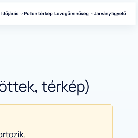
Időjárás
Pollen térkép
Levegőminőség
Járványfigyelő
öttek, térkép)
rtozik.