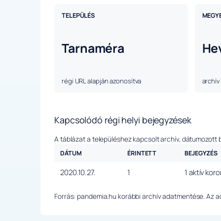
TELEPÜLÉS
MEGY
Tarnaméra
He
régi URL alapján azonosítva
archív
Kapcsolódó régi helyi bejegyzések
A táblázat a településhez kapcsolt archív, dátumozott 
DÁTUM
ÉRINTETT
BEJEGYZÉS
2020.10.27.
1
1 aktív kor
Forrás: pandemia.hu korábbi archív adatmentése. Az ada