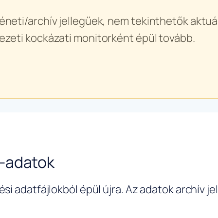
éneti/archív jellegűek, nem tekinthetők aktuál
ezeti kockázati monitorként épül tovább.
-adatok
si adatfájlokból épül újra. Az adatok archív j