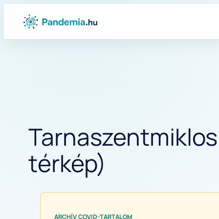
Ugrás
a
tartalomhoz
Tarnaszentmiklos 
térkép)
ARCHÍV COVID-TARTALOM