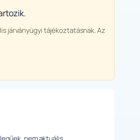
rtozik.
is járványügyi tájékoztatásnak. Az
ellegűek, nem aktuális