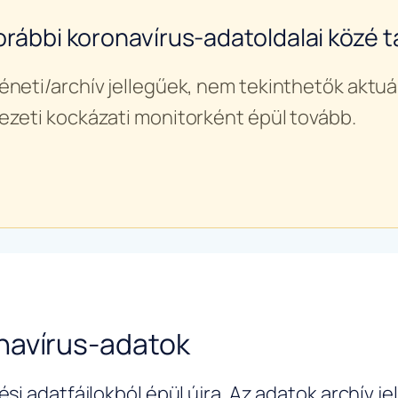
orábbi koronavírus-adatoldalai közé ta
éneti/archív jellegűek, nem tekinthetők aktuál
ezeti kockázati monitorként épül tovább.
navírus-adatok
si adatfájlokból épül újra. Az adatok archív j