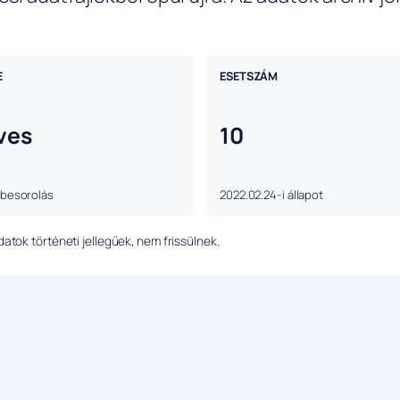
E
ESETSZÁM
ves
10
 besorolás
2022.02.24-i állapot
tok történeti jellegűek, nem frissülnek.