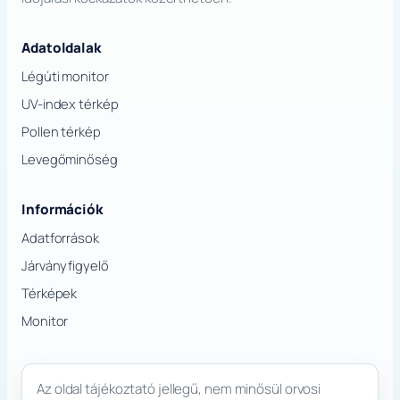
Adatoldalak
Légúti monitor
UV-index térkép
Pollen térkép
Levegőminőség
Információk
Adatforrások
Járványfigyelő
Térképek
Monitor
Az oldal tájékoztató jellegű, nem minősül orvosi