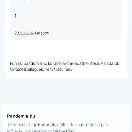
1
2022.02.24-i állapot
Forrás: pandemia.hu korábbi archív adatmentése. Az adatok
történeti jellegűek, nem frissülnek.
Pandemia.hu
Járványok, légúti vírusok, pollen, levegőminőség és
időjárási kockázatok közérthetően.