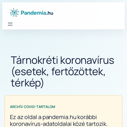
Ugrás
a
tartalomhoz
Tárnokréti koronavírus
(esetek, fertőzöttek,
térkép)
ARCHÍV COVID-TARTALOM
Ez az oldal a pandemia.hu korábbi
koronavírus-adatoldalai közé tartozik.