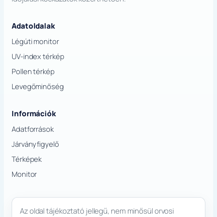
Adatoldalak
Légúti monitor
UV-index térkép
Pollen térkép
Levegőminőség
Információk
Adatforrások
Járványfigyelő
Térképek
Monitor
Az oldal tájékoztató jellegű, nem minősül orvosi