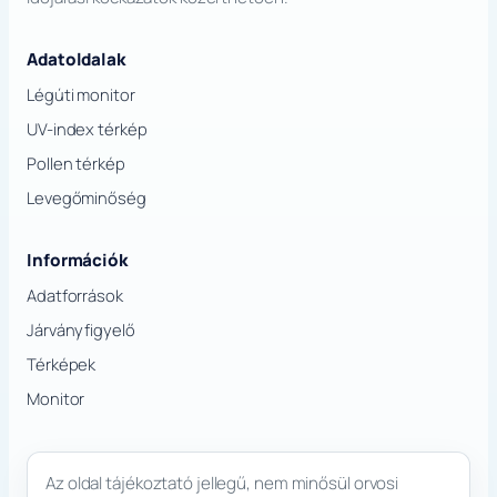
Adatoldalak
Légúti monitor
UV-index térkép
Pollen térkép
Levegőminőség
Információk
Adatforrások
Járványfigyelő
Térképek
Monitor
Az oldal tájékoztató jellegű, nem minősül orvosi