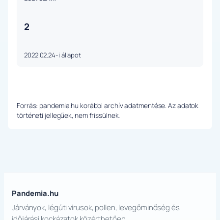
2
2022.02.24-i állapot
Forrás: pandemia.hu korábbi archív adatmentése. Az adatok
történeti jellegűek, nem frissülnek.
Pandemia.hu
Járványok, légúti vírusok, pollen, levegőminőség és
időjárási kockázatok közérthetően.