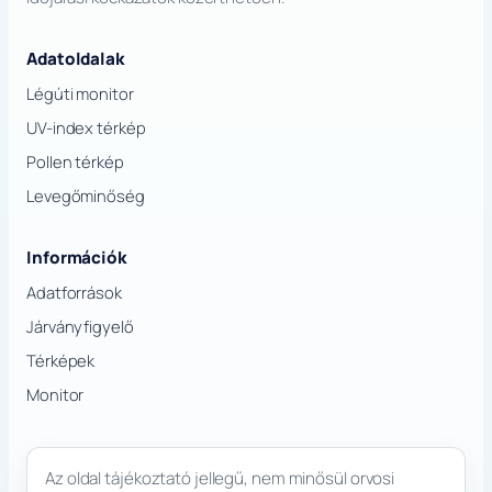
Adatoldalak
Légúti monitor
UV-index térkép
Pollen térkép
Levegőminőség
Információk
Adatforrások
Járványfigyelő
Térképek
Monitor
Az oldal tájékoztató jellegű, nem minősül orvosi