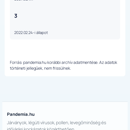
3
2022.02.24-i állapot
Forrás: pandemia.hu korábbi archív adatmentése. Az adatok
történeti jellegűek, nem frissülnek.
Pandemia.hu
Járványok, légúti vírusok, pollen, levegőminőség és
időjárási kockázatok közérthetően.