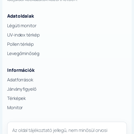
Adatoldalak
Légúti monitor
UV-index térkép
Pollen térkép
Levegőminőség
Információk
Adatforrások
Járványfigyelő
Térképek
Monitor
Az oldal tájékoztató jellegű, nem minősül orvosi