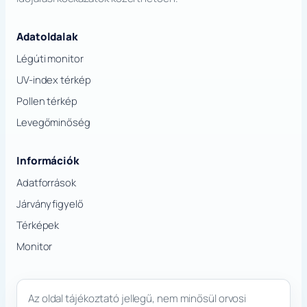
Adatoldalak
Légúti monitor
UV-index térkép
Pollen térkép
Levegőminőség
Információk
Adatforrások
Járványfigyelő
Térképek
Monitor
Az oldal tájékoztató jellegű, nem minősül orvosi