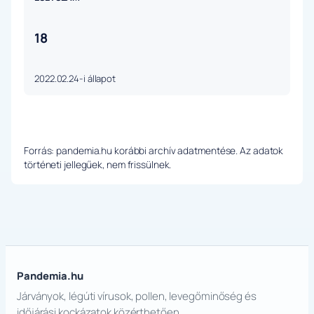
18
2022.02.24-i állapot
Forrás: pandemia.hu korábbi archív adatmentése. Az adatok
történeti jellegűek, nem frissülnek.
Pandemia.hu
Járványok, légúti vírusok, pollen, levegőminőség és
időjárási kockázatok közérthetően.