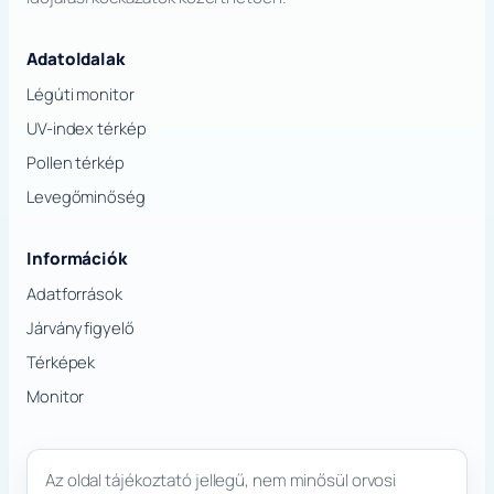
Adatoldalak
Légúti monitor
UV-index térkép
Pollen térkép
Levegőminőség
Információk
Adatforrások
Járványfigyelő
Térképek
Monitor
Az oldal tájékoztató jellegű, nem minősül orvosi