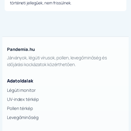
történeti jellegűek, nem frissülnek.
Pandemia.hu
Járványok, légúti vírusok, pollen, levegőminőség és
időjárási kockázatok közérthetően.
Adatoldalak
Légúti monitor
UV-index térkép
Pollen térkép
Levegőminőség