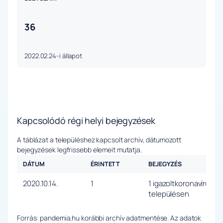
36
2022.02.24-i állapot
Kapcsolódó régi helyi bejegyzések
A táblázat a településhez kapcsolt archív, dátumozott
bejegyzések legfrissebb elemeit mutatja.
DÁTUM
ÉRINTETT
BEJEGYZÉS
2020.10.14.
1
1 igazoltkoronavírus fe
településen
Forrás: pandemia.hu korábbi archív adatmentése. Az adatok