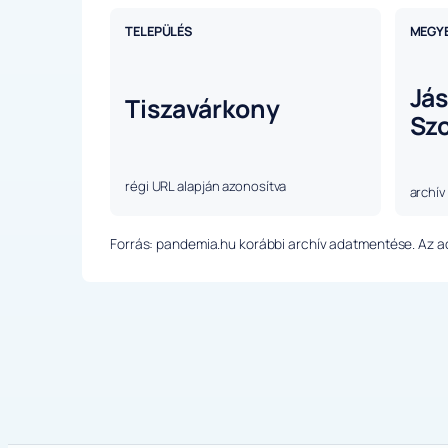
TELEPÜLÉS
MEGY
Já
Tiszavárkony
Sz
régi URL alapján azonosítva
archív
Forrás: pandemia.hu korábbi archív adatmentése. Az ada