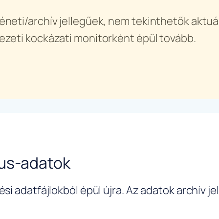
éneti/archív jellegűek, nem tekinthetők aktuál
ezeti kockázati monitorként épül tovább.
rus-adatok
si adatfájlokból épül újra. Az adatok archív j