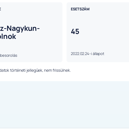
E
ESETSZÁM
sz-Nagykun-
45
olnok
2022.02.24-i állapot
 besorolás
tok történeti jellegűek, nem frissülnek.