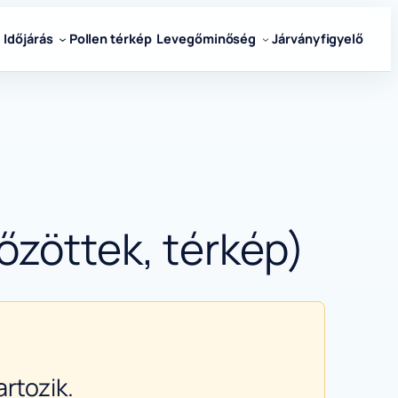
Időjárás
Pollen térkép
Levegőminőség
Járványfigyelő
őzöttek, térkép)
rtozik.