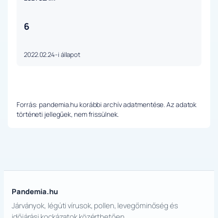
6
2022.02.24-i állapot
Forrás: pandemia.hu korábbi archív adatmentése. Az adatok
történeti jellegűek, nem frissülnek.
Pandemia.hu
Járványok, légúti vírusok, pollen, levegőminőség és
időjárási kockázatok közérthetően.