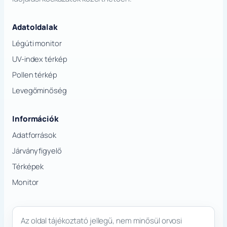
Adatoldalak
Légúti monitor
UV-index térkép
Pollen térkép
Levegőminőség
Információk
Adatforrások
Járványfigyelő
Térképek
Monitor
Az oldal tájékoztató jellegű, nem minősül orvosi