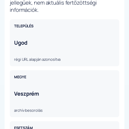
jellegűek, nem aktuális fertőzöttségi
információk.
TELEPÜLÉS
Ugod
régi URL alapján azonosítva
MEGYE
Veszprém
archív besorolás
ESETSZÁM