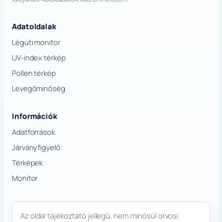
Adatoldalak
Légúti monitor
UV-index térkép
Pollen térkép
Levegőminőség
Információk
Adatforrások
Járványfigyelő
Térképek
Monitor
Az oldal tájékoztató jellegű, nem minősül orvosi