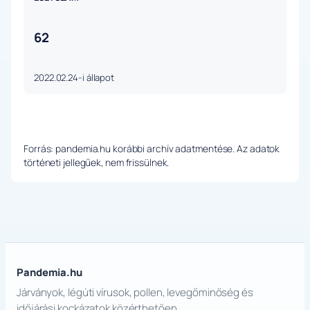
62
2022.02.24-i állapot
Forrás: pandemia.hu korábbi archív adatmentése. Az adatok
történeti jellegűek, nem frissülnek.
Pandemia.hu
Járványok, légúti vírusok, pollen, levegőminőség és
időjárási kockázatok közérthetően.