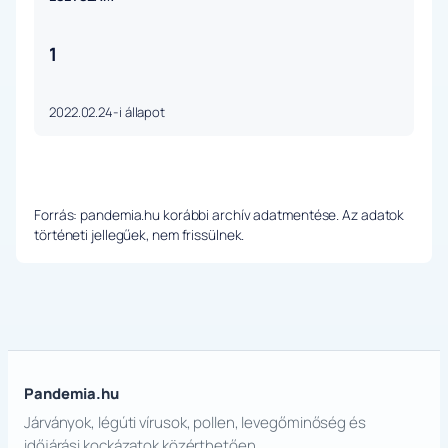
1
2022.02.24-i állapot
Forrás: pandemia.hu korábbi archív adatmentése. Az adatok
történeti jellegűek, nem frissülnek.
Pandemia.hu
Járványok, légúti vírusok, pollen, levegőminőség és
időjárási kockázatok közérthetően.