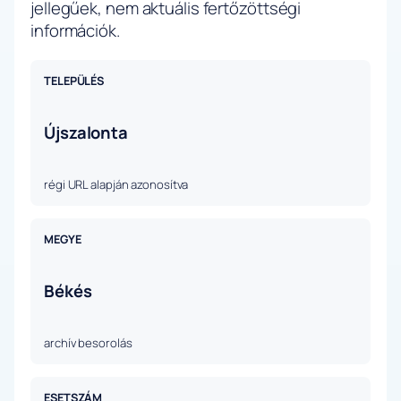
jellegűek, nem aktuális fertőzöttségi
információk.
TELEPÜLÉS
Újszalonta
régi URL alapján azonosítva
MEGYE
Békés
archív besorolás
ESETSZÁM