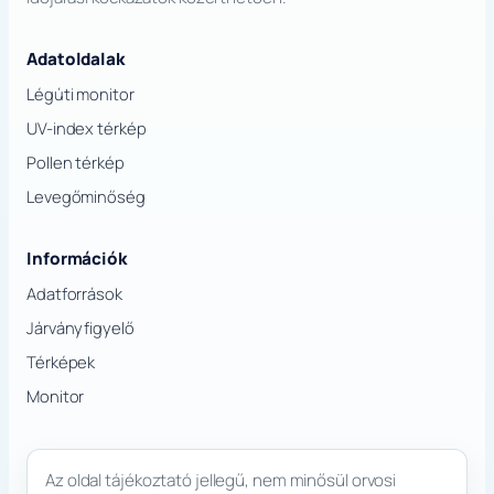
Adatoldalak
Légúti monitor
UV-index térkép
Pollen térkép
Levegőminőség
Információk
Adatforrások
Járványfigyelő
Térképek
Monitor
Az oldal tájékoztató jellegű, nem minősül orvosi