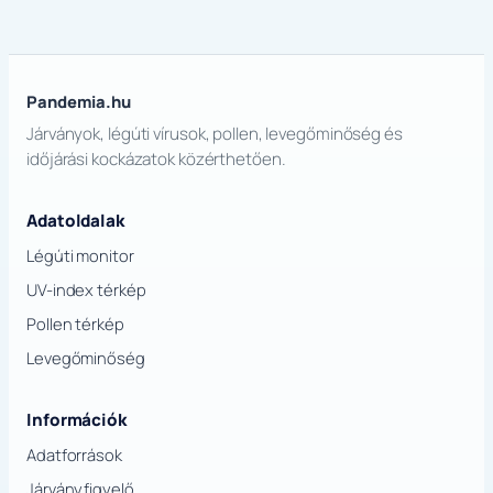
Pandemia.hu
Járványok, légúti vírusok, pollen, levegőminőség és
időjárási kockázatok közérthetően.
Adatoldalak
Légúti monitor
UV-index térkép
Pollen térkép
Levegőminőség
Információk
Adatforrások
Járványfigyelő