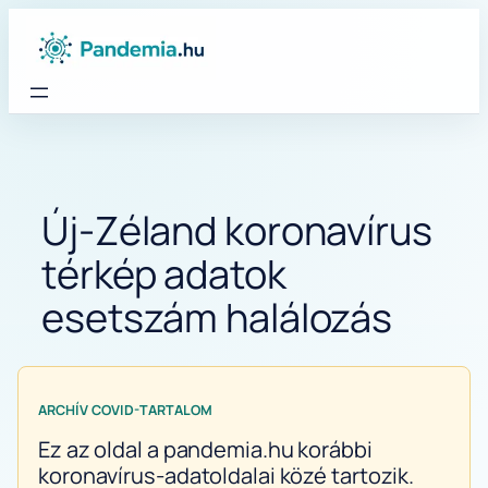
Ugrás
a
tartalomhoz
Új-Zéland koronavírus
térkép adatok
esetszám halálozás
ARCHÍV COVID-TARTALOM
Ez az oldal a pandemia.hu korábbi
koronavírus-adatoldalai közé tartozik.