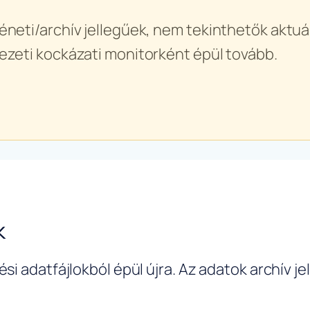
éneti/archív jellegűek, nem tekinthetők aktuál
ezeti kockázati monitorként épül tovább.
k
si adatfájlokból épül újra. Az adatok archív j