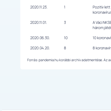
2020.11.23.
1
Pozitív le
koronavíru
2020.11.01.
3
A Váci NKSE
három játé
2020.06.30.
10
10 koronaví
2020.04.20.
8
8 koronaví
Forrás: pandemia.hu korábbi archív adatmentése. Az ada