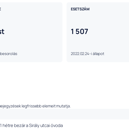
E
ESETSZÁM
st
1 507
 besorolás
2022.02.24-i állapot
bejegyzések legfrissebb elemeit mutatja.
1 hétre bezár a Sirály utcai óvoda