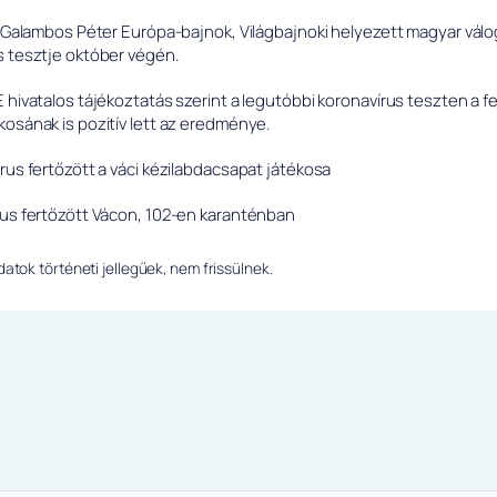
tt Galambos Péter Európa-bajnok, Világbajnoki helyezett magyar válo
s tesztje október végén.
 hivatalos tájékoztatás szerint a legutóbbi koronavírus teszten a f
kosának is pozitív lett az eredménye.
rus fertőzött a váci kézilabdacsapat játékosa
rus fertőzött Vácon, 102-en karanténban
tok történeti jellegűek, nem frissülnek.