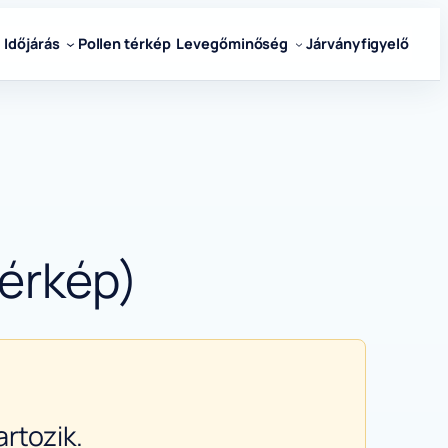
Időjárás
Pollen térkép
Levegőminőség
Járványfigyelő
térkép)
rtozik.