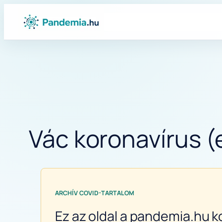
Ugrás
a
tartalomhoz
Vác koronavírus (
ARCHÍV COVID-TARTALOM
Ez az oldal a pandemia.hu k