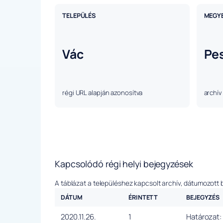
TELEPÜLÉS
MEGY
Vác
Pe
régi URL alapján azonosítva
archív
Kapcsolódó régi helyi bejegyzések
A táblázat a településhez kapcsolt archív, dátumozott 
DÁTUM
ÉRINTETT
BEJEGYZÉS
2020.11.26.
1
Határozat: 