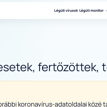
Légúti vírusok
Légúti monitor
esetek, fertőzöttek, 
orábbi koronavírus-adatoldalai közé ta