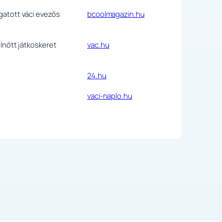
gatott váci evezős
bcoolmagazin.hu
elnőtt játkoskeret
vac.hu
24.hu
vaci-naplo.hu