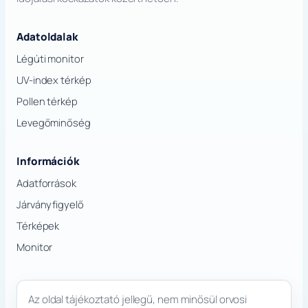
Adatoldalak
Légúti monitor
UV-index térkép
Pollen térkép
Levegőminőség
Információk
Adatforrások
Járványfigyelő
Térképek
Monitor
Az oldal tájékoztató jellegű, nem minősül orvosi