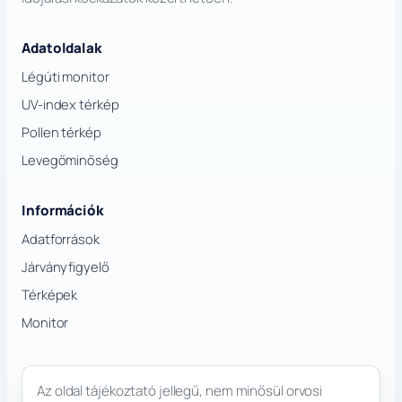
Adatoldalak
Légúti monitor
UV-index térkép
Pollen térkép
Levegőminőség
Információk
Adatforrások
Járványfigyelő
Térképek
Monitor
Az oldal tájékoztató jellegű, nem minősül orvosi