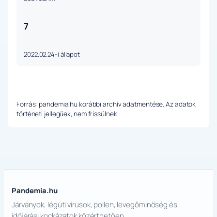
7
2022.02.24-i állapot
Forrás: pandemia.hu korábbi archív adatmentése. Az adatok
történeti jellegűek, nem frissülnek.
Pandemia.hu
Járványok, légúti vírusok, pollen, levegőminőség és
időjárási kockázatok közérthetően.