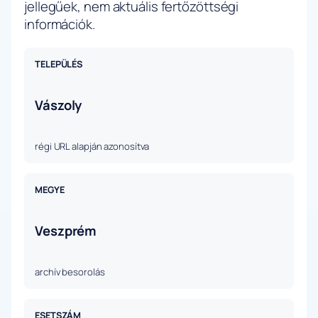
jellegűek, nem aktuális fertőzöttségi
információk.
TELEPÜLÉS
Vászoly
régi URL alapján azonosítva
MEGYE
Veszprém
archív besorolás
ESETSZÁM