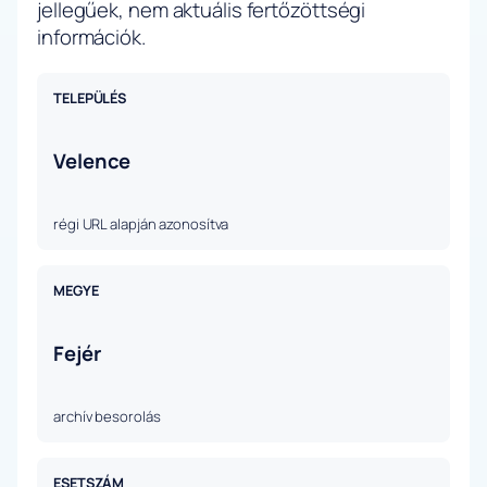
jellegűek, nem aktuális fertőzöttségi
információk.
TELEPÜLÉS
Velence
régi URL alapján azonosítva
MEGYE
Fejér
archív besorolás
ESETSZÁM