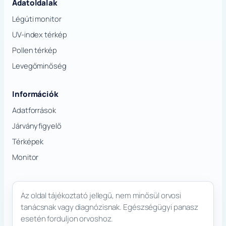
Adatoldalak
Légúti monitor
UV-index térkép
Pollen térkép
Levegőminőség
Információk
Adatforrások
Járványfigyelő
Térképek
Monitor
Az oldal tájékoztató jellegű, nem minősül orvosi
tanácsnak vagy diagnózisnak. Egészségügyi panasz
esetén forduljon orvoshoz.