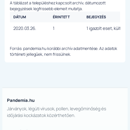
A táblázat a településhez kapcsolt archív, dátumozott
bejegyzések legfrissebb elemeit mutatja.
DÁTUM
ÉRINTETT
BEJEGYZÉS
2020.03.26.
1
1 igazolt eset, külföld
Forrás: pandemia.hu korábbi archív adatmentése. Az adatok
történeti jellegűek, nem frissülnek.
Pandemia.hu
Járványok, légúti vírusok, pollen, levegőminőség és
időjárási kockázatok közérthetően.