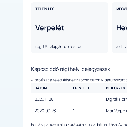
TELEPÜLÉS
MEGY
Verpelét
He
régi URL alapján azonosítva
archív
Kapcsolódó régi helyi bejegyzések
A táblázat a településhez kapcsolt archív, dátumozott 
DÁTUM
ÉRINTETT
BEJEGYZÉS
2020.11.28.
1
Digitális o
2020.09.23.
1
Már Verpel
Forrás: pandemia.hu korábbi archív adatmentése. Az ada