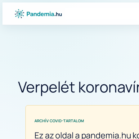
Ugrás
a
tartalomhoz
Verpelét koronavír
ARCHÍV COVID-TARTALOM
Ez az oldal a pandemia.hu k