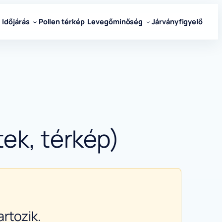
Időjárás
Pollen térkép
Levegőminőség
Járványfigyelő
tek, térkép)
rtozik.