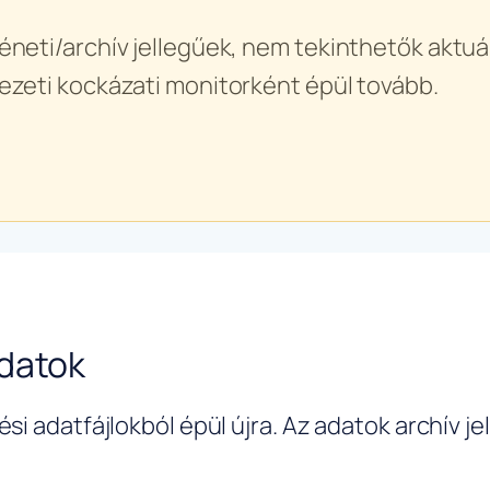
éneti/archív jellegűek, nem tekinthetők aktuál
ezeti kockázati monitorként épül tovább.
adatok
si adatfájlokból épül újra. Az adatok archív j