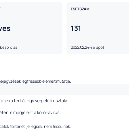
E
ESETSZÁM
ves
131
 besorolás
2022.02.24-i állapot
bejegyzések legfrissebb elemeit mutatja.
ktatásra tért át egy verpeléti osztály
éten is megjelent a koronavírus
tok történeti jellegűek, nem frissülnek.