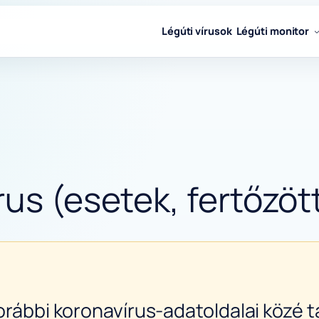
Légúti vírusok
Légúti monitor
us (esetek, fertőzöt
orábbi koronavírus-adatoldalai közé ta